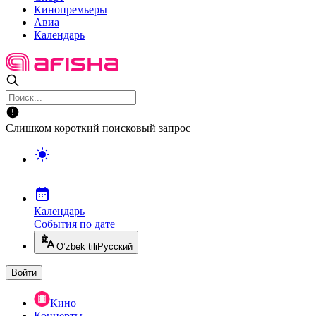
Кинопремьеры
Авиа
Календарь
Слишком короткий поисковый запрос
Календарь
События по дате
O’zbek tili
Русский
Войти
Кино
Концерты