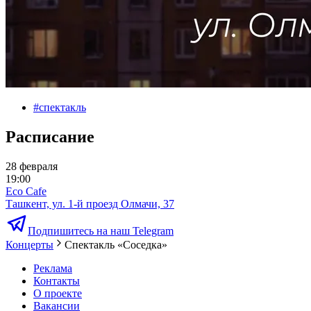
#
спектакль
Расписание
28 февраля
19:00
Eco Cafe
Ташкент, ул. 1-й проезд Олмачи, 37
Подпишитесь на наш Telegram
Концерты
Спектакль «Соседка»
Реклама
Контакты
О проекте
Вакансии