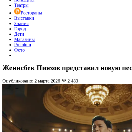
Театры
Рестораны
Выставки
Знания
Город
Дети
Магазины
Premium
Фото
Женисбек Пиязов представил новую пес
Опубликовано
:
2 марта 2026
·
2 483