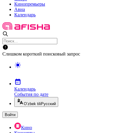
Кинопремьеры
Авиа
Календарь
Слишком короткий поисковый запрос
Календарь
События по дате
O’zbek tili
Русский
Войти
Кино
Концерты