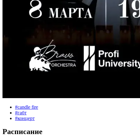
#
candle fire
#
габт
#
концерт
Расписание