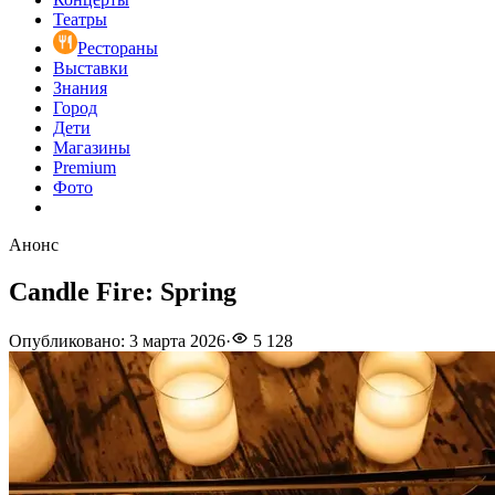
Театры
Рестораны
Выставки
Знания
Город
Дети
Магазины
Premium
Фото
Анонс
Candle Fire: Spring
Опубликовано
:
3 марта 2026
·
5 128