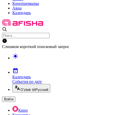
Кинопремьеры
Авиа
Календарь
Слишком короткий поисковый запрос
Календарь
События по дате
O’zbek tili
Русский
Войти
Кино
Концерты