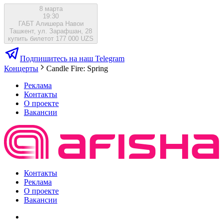
8 марта
19:30
ГАБТ Алишера Навои
Ташкент, ул. Зарафшан, 28
купить билет
от 177 000 UZS
Подпишитесь на наш Telegram
Концерты
Candle Fire: Spring
Реклама
Контакты
О проекте
Вакансии
Контакты
Реклама
О проекте
Вакансии