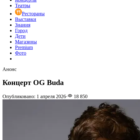
Театры
Рестораны
Выставки
Знания
Город
Дети
Магазины
Premium
Фото
Анонс
Концерт OG Buda
Опубликовано
:
1 апреля 2026
·
18 850