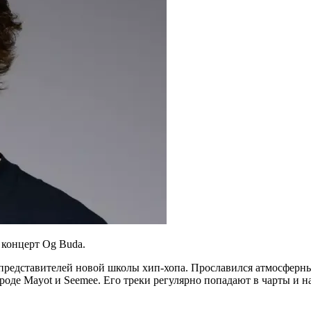
концерт Og Buda.
представителей новой школы хип-хопа. Прославился атмосферн
вроде Mayot и Seemee. Его треки регулярно попадают в чарты 