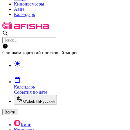
Кинопремьеры
Авиа
Календарь
Слишком короткий поисковый запрос
Календарь
События по дате
O’zbek tili
Русский
Войти
Кино
Концерты