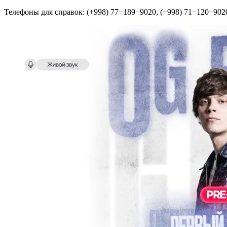
Телефоны для справок: (+998) 77−189−9020, (+998) 71−120−902