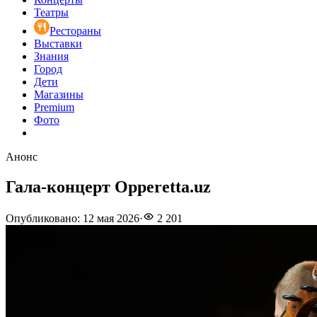
Театры
Рестораны
Выставки
Знания
Город
Дети
Магазины
Premium
Фото
Анонс
Гала-концерт Opperetta.uz
Опубликовано
:
12 мая 2026
·
2 201