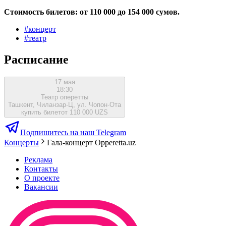
Стоимость билетов: от 110 000 до 154 000 сумов.
#
концерт
#
театр
Расписание
17 мая
18:30
Театр оперетты
Ташкент, Чиланзар-Ц, ул. Чопон-Ота
купить билет
от 110 000 UZS
Подпишитесь на наш Telegram
Концерты
Гала-концерт Opperetta.uz
Реклама
Контакты
О проекте
Вакансии