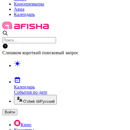
Кинопремьеры
Авиа
Календарь
Слишком короткий поисковый запрос
Календарь
События по дате
O’zbek tili
Русский
Войти
Кино
Концерты