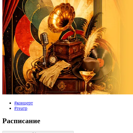
#
концерт
#
театр
Расписание