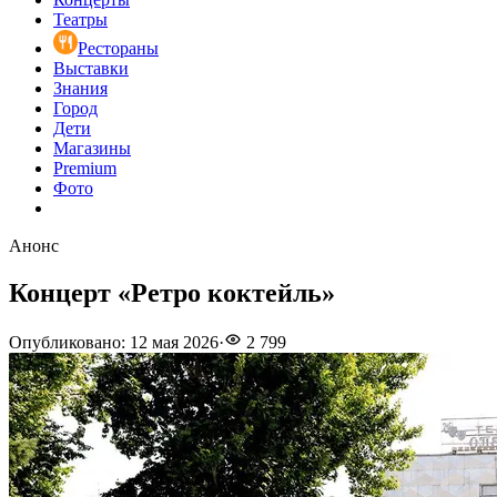
Театры
Рестораны
Выставки
Знания
Город
Дети
Магазины
Premium
Фото
Анонс
Концерт «Ретро коктейль»
Опубликовано
:
12 мая 2026
·
2 799