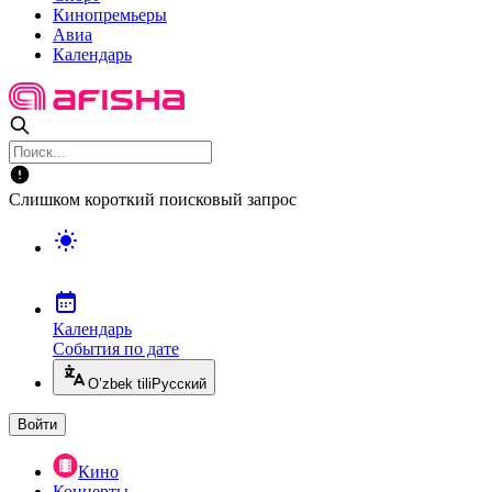
Кинопремьеры
Авиа
Календарь
Слишком короткий поисковый запрос
Календарь
События по дате
O’zbek tili
Русский
Войти
Кино
Концерты