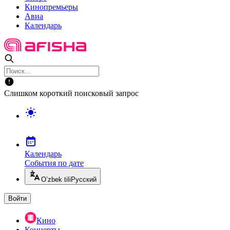
Кинопремьеры
Авиа
Календарь
Слишком короткий поисковый запрос
Календарь
События по дате
O’zbek tili
Русский
Войти
Кино
Концерты