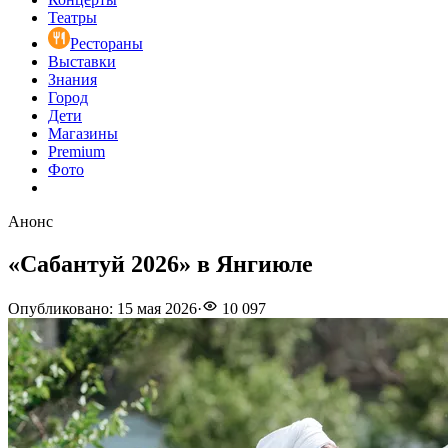
Театры
Рестораны
Выставки
Знания
Город
Дети
Магазины
Premium
Фото
Анонс
«Сабантуй 2026» в Янгиюле
Опубликовано
:
15 мая 2026
·
10 097