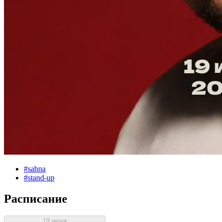
#
sahna
#
stand-up
Расписание
19 июня