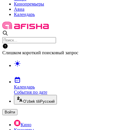
Кинопремьеры
Авиа
Календарь
Слишком короткий поисковый запрос
Календарь
События по дате
O’zbek tili
Русский
Войти
Кино
Концерты