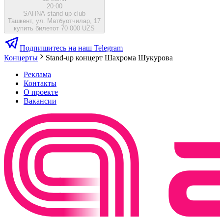
20:00
SAHNA stand-up club
Ташкент, ул. Матбуотчилар, 17
купить билет
от 70 000 UZS
Подпишитесь на наш Telegram
Концерты
Stand-up концерт Шахрома Шукурова
Реклама
Контакты
О проекте
Вакансии