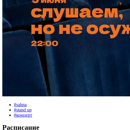
#
sahna
#
stand up
#
концерт
Расписание