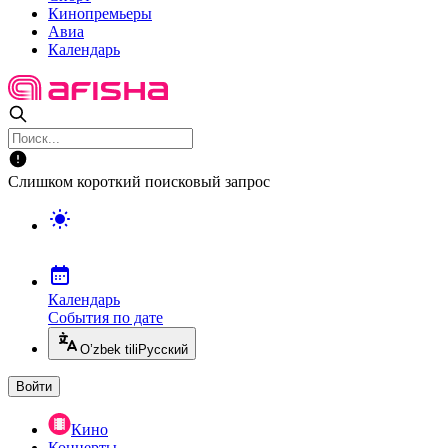
Кинопремьеры
Авиа
Календарь
Слишком короткий поисковый запрос
Календарь
События по дате
O’zbek tili
Русский
Войти
Кино
Концерты