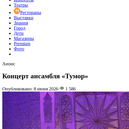
Театры
Рестораны
Выставки
Знания
Город
Дети
Магазины
Premium
Фото
Анонс
Концерт ансамбля «Тумор»
Опубликовано
:
8 июня 2026
·
1 586