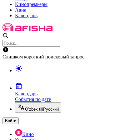
Кинопремьеры
Авиа
Календарь
Слишком короткий поисковый запрос
Календарь
События по дате
O’zbek tili
Русский
Войти
Кино
Концерты