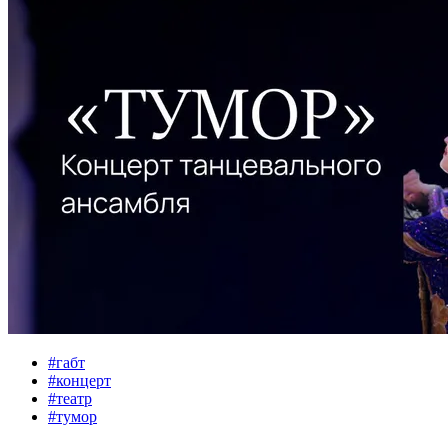
#
габт
#
концерт
#
театр
#
тумор