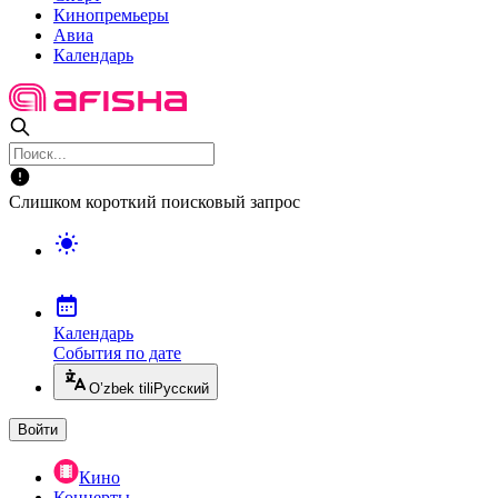
Кинопремьеры
Авиа
Календарь
Слишком короткий поисковый запрос
Календарь
События по дате
O’zbek tili
Русский
Войти
Кино
Концерты