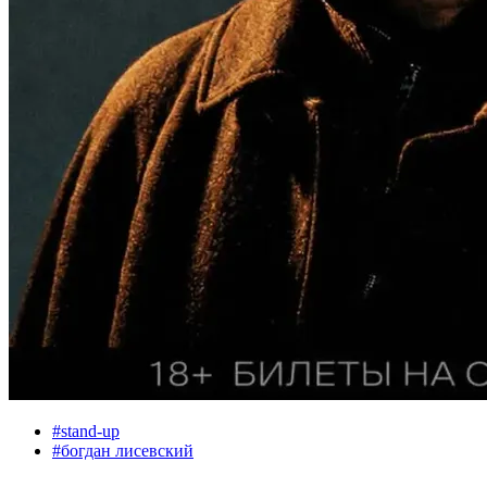
#
stand-up
#
богдан лисевский