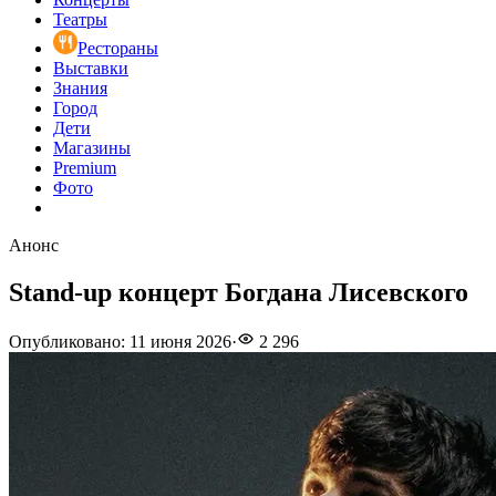
Театры
Рестораны
Выставки
Знания
Город
Дети
Магазины
Premium
Фото
Анонс
Stand-up концерт Богдана Лисевского
Опубликовано
:
11 июня 2026
·
2 296