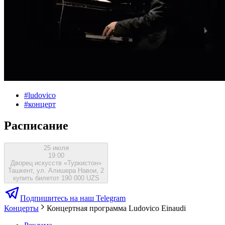
#
ludovico
#
концерт
Расписание
25 июля
19:00
Дворец искусств «Туркистон»
Ташкент, ул. Алишера Навои, 2
купить билет
от 190 000 UZS
Подпишитесь на наш Telegram
Концерты
Концертная программа Ludovico Einaudi