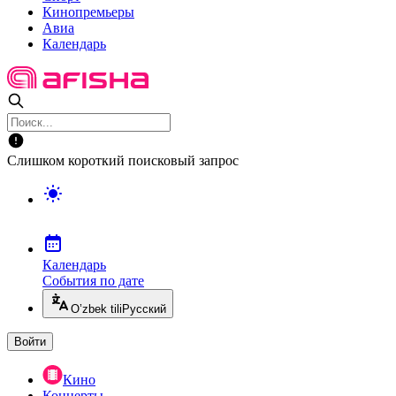
Кинопремьеры
Авиа
Календарь
Слишком короткий поисковый запрос
Календарь
События по дате
O’zbek tili
Русский
Войти
Кино
Концерты