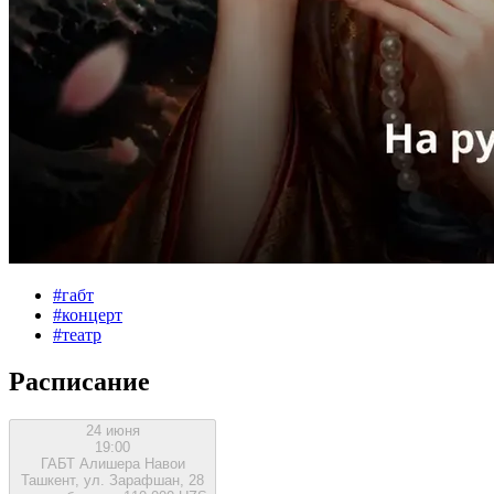
#
габт
#
концерт
#
театр
Расписание
24 июня
19:00
ГАБТ Алишера Навои
Ташкент, ул. Зарафшан, 28