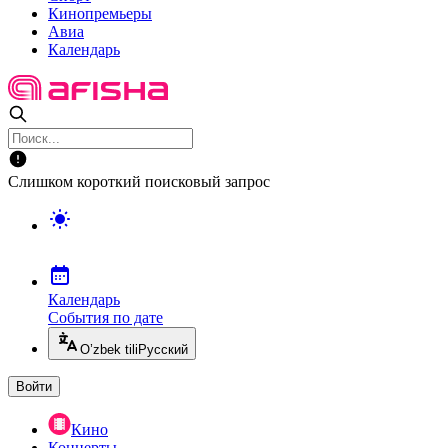
Кинопремьеры
Авиа
Календарь
Слишком короткий поисковый запрос
Календарь
События по дате
O’zbek tili
Русский
Войти
Кино
Концерты