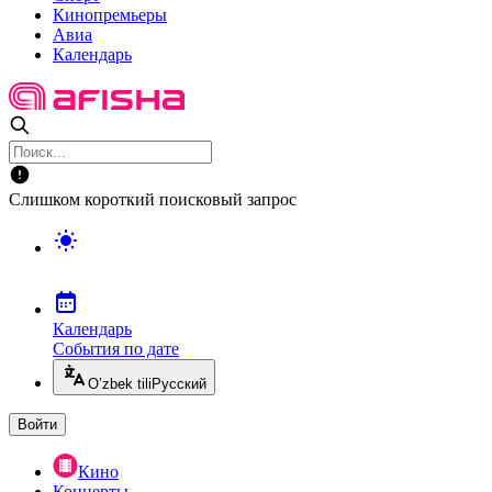
Кинопремьеры
Авиа
Календарь
Слишком короткий поисковый запрос
Календарь
События по дате
O’zbek tili
Русский
Войти
Кино
Концерты