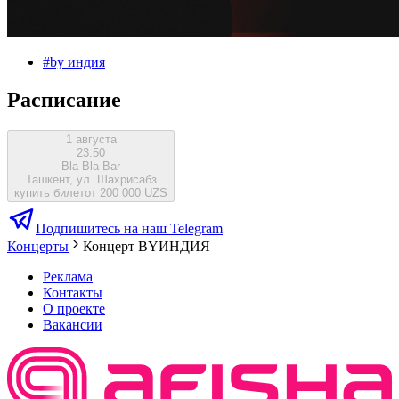
#
by индия
Расписание
1 августа
23:50
Bla Bla Bar
Ташкент, ул. Шахрисабз
купить билет
от 200 000 UZS
Подпишитесь на наш Telegram
Концерты
Концерт BYИНДИЯ
Реклама
Контакты
О проекте
Вакансии