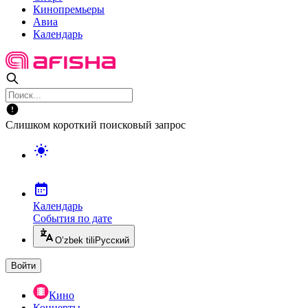
Кинопремьеры
Авиа
Календарь
Слишком короткий поисковый запрос
Календарь
События по дате
O’zbek tili
Русский
Войти
Кино
Концерты