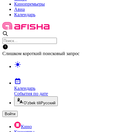
Кинопремьеры
Авиа
Календарь
Слишком короткий поисковый запрос
Календарь
События по дате
O’zbek tili
Русский
Войти
Кино
Концерты