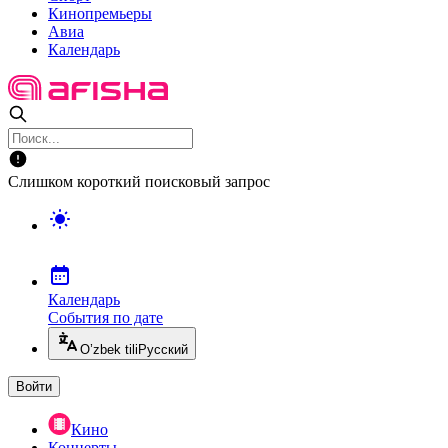
Кинопремьеры
Авиа
Календарь
Слишком короткий поисковый запрос
Календарь
События по дате
O’zbek tili
Русский
Войти
Кино
Концерты