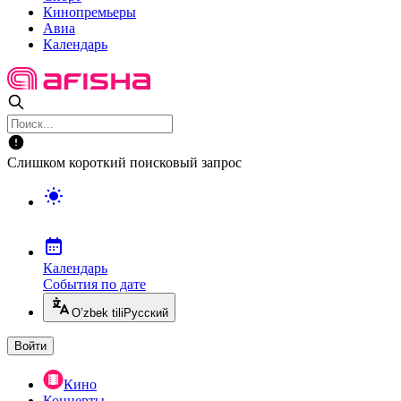
Кинопремьеры
Авиа
Календарь
Слишком короткий поисковый запрос
Календарь
События по дате
O’zbek tili
Русский
Войти
Кино
Концерты