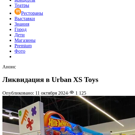
Театры
Рестораны
Выставки
Знания
Город
Дети
Магазины
Premium
Фото
Анонс
Ликвидация в Urban XS Toys
Опубликовано
:
11 октября 2024
·
1 125