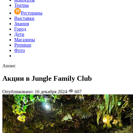
Театры
Рестораны
Выставки
Знания
Город
Дети
Магазины
Premium
Фото
Анонс
Акции в Jungle Family Club
Опубликовано
:
16 декабря 2024
·
607