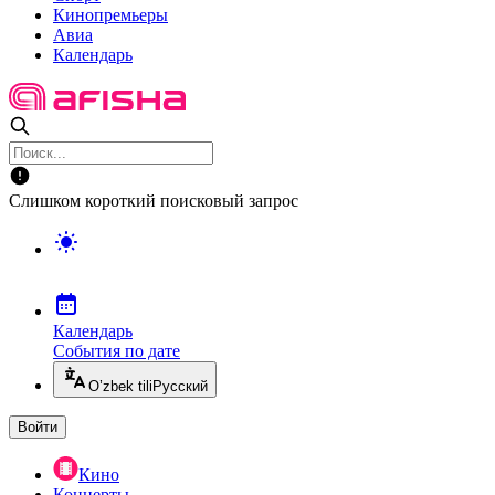
Кинопремьеры
Авиа
Календарь
Слишком короткий поисковый запрос
Календарь
События по дате
O’zbek tili
Русский
Войти
Кино
Концерты