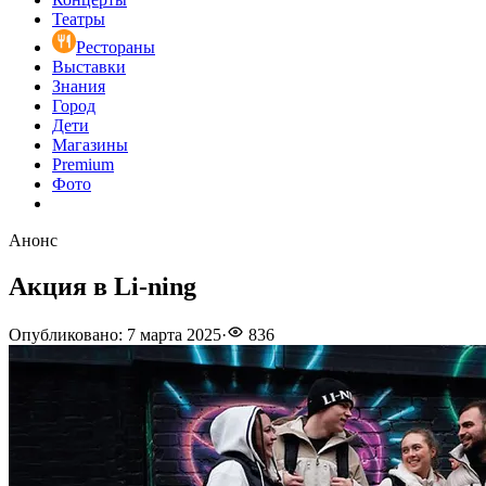
Театры
Рестораны
Выставки
Знания
Город
Дети
Магазины
Premium
Фото
Анонс
Акция в Li-ning
Опубликовано
:
7 марта 2025
·
836