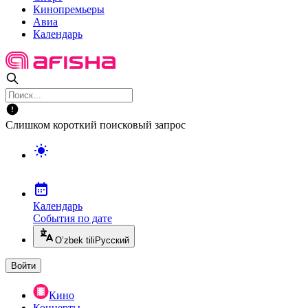
Кинопремьеры
Авиа
Календарь
Слишком короткий поисковый запрос
Календарь
События по дате
O’zbek tili
Русский
Войти
Кино
Концерты