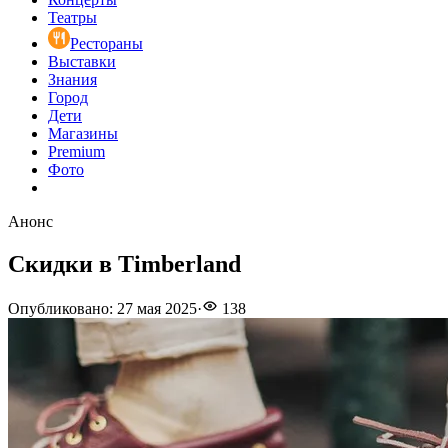
Театры
Рестораны
Выставки
Знания
Город
Дети
Магазины
Premium
Фото
Анонс
Скидки в Timberland
Опубликовано
:
27 мая 2025
·
138