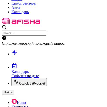
Кинопремьеры
Авиа
Календарь
Слишком короткий поисковый запрос
Календарь
События по дате
O’zbek tili
Русский
Войти
Кино
Концерты