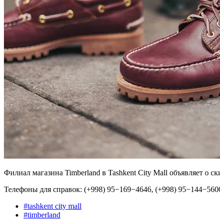
Филиал магазина Timberland в Tashkent City Mall объявляет о ск
Телефоны для справок: (+998) 95−169−4646, (+998) 95−144−560
#
tashkent city mall
#
timberland