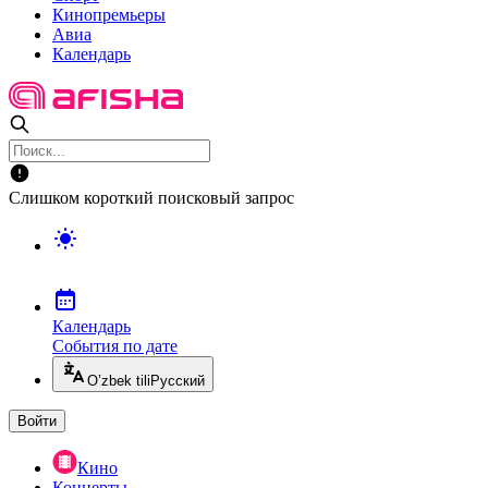
Кинопремьеры
Авиа
Календарь
Слишком короткий поисковый запрос
Календарь
События по дате
O’zbek tili
Русский
Войти
Кино
Концерты