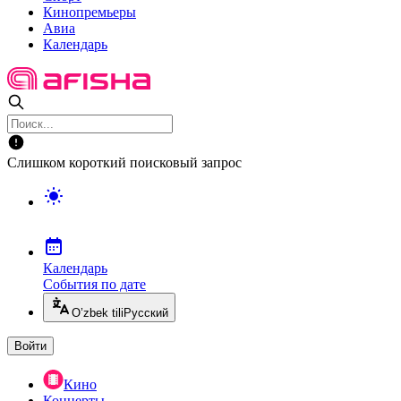
Кинопремьеры
Авиа
Календарь
Слишком короткий поисковый запрос
Календарь
События по дате
O’zbek tili
Русский
Войти
Кино
Концерты