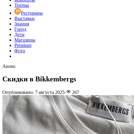
Театры
Рестораны
Выставки
Знания
Город
Дети
Магазины
Premium
Фото
Анонс
Скидки в Bikkembergs
Опубликовано
:
7 августа 2025
·
267