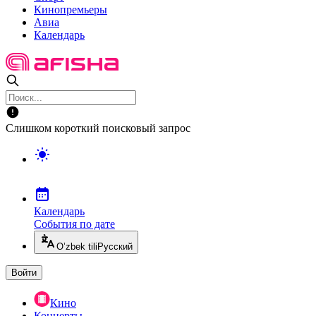
Кинопремьеры
Авиа
Календарь
Слишком короткий поисковый запрос
Календарь
События по дате
O’zbek tili
Русский
Войти
Кино
Концерты