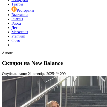
Театры
Рестораны
Выставки
Знания
Город
Дети
Магазины
Premium
Фото
Анонс
Скидки на New Balance
Опубликовано
:
21 октября 2025
·
299