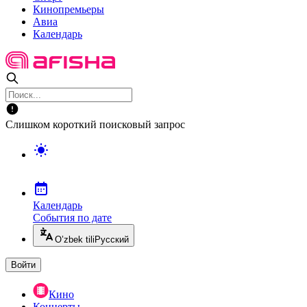
Кинопремьеры
Авиа
Календарь
Слишком короткий поисковый запрос
Календарь
События по дате
O’zbek tili
Русский
Войти
Кино
Концерты