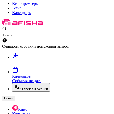
Кинопремьеры
Авиа
Календарь
Слишком короткий поисковый запрос
Календарь
События по дате
O’zbek tili
Русский
Войти
Кино
Концерты