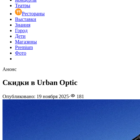
Театры
Рестораны
Выставки
Знания
Город
Дети
Магазины
Premium
Фото
Анонс
Скидки в Urban Optic
Опубликовано
:
19 ноября 2025
·
181