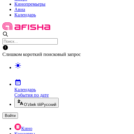
Кинопремьеры
Авиа
Календарь
Слишком короткий поисковый запрос
Календарь
События по дате
O’zbek tili
Русский
Войти
Кино
Концерты