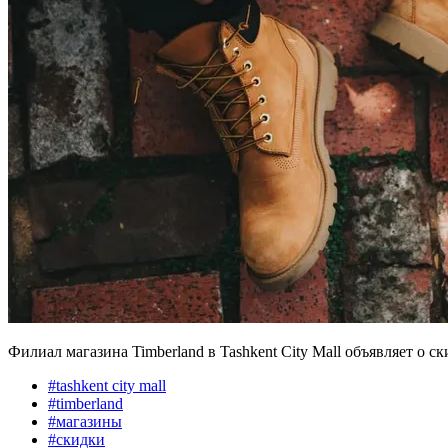
Филиал магазина Timberland в Tashkent City Mall объявляет о ск
#
tashkent city mall
#
timberland
#
магазины
#
скидки