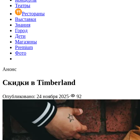
Театры
Рестораны
Выставки
Знания
Город
Дети
Магазины
Premium
Фото
Анонс
Скидки в Timberland
Опубликовано
:
24 ноября 2025
·
92