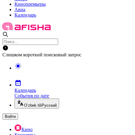
Кинопремьеры
Авиа
Календарь
Слишком короткий поисковый запрос
Календарь
События по дате
O’zbek tili
Русский
Войти
Кино
Концерты