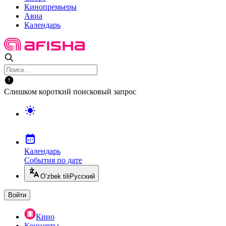
Кинопремьеры
Авиа
Календарь
Слишком короткий поисковый запрос
Календарь
События по дате
O’zbek tili
Русский
Войти
Кино
Концерты