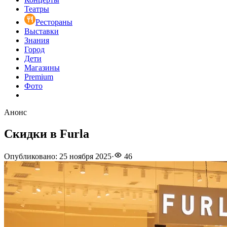
Театры
Рестораны
Выставки
Знания
Город
Дети
Магазины
Premium
Фото
Анонс
Скидки в Furla
Опубликовано
:
25 ноября 2025
·
46