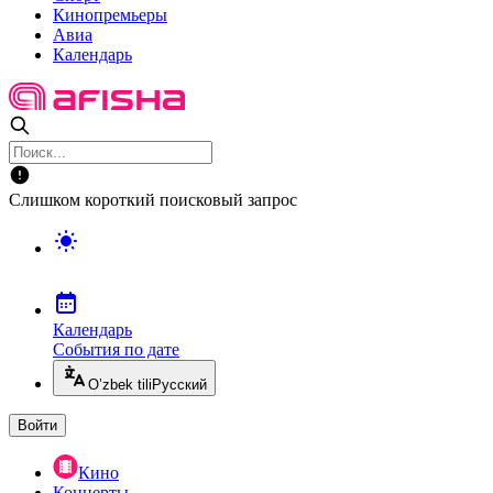
Кинопремьеры
Авиа
Календарь
Слишком короткий поисковый запрос
Календарь
События по дате
O’zbek tili
Русский
Войти
Кино
Концерты