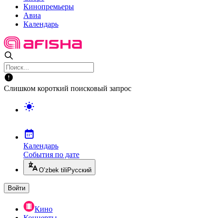
Кинопремьеры
Авиа
Календарь
Слишком короткий поисковый запрос
Календарь
События по дате
O’zbek tili
Русский
Войти
Кино
Концерты