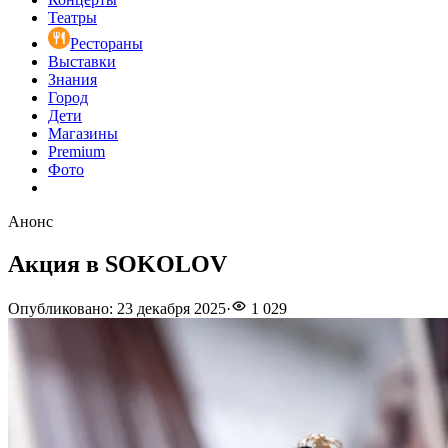
Театры
Рестораны
Выставки
Знания
Город
Дети
Магазины
Premium
Фото
Анонс
Акция в SOKOLOV
Опубликовано
:
23 декабря 2025
·
1 029