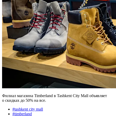
Филиал магазина Timberland в Tashkent City Mall объявляет
о скидках до 50% на все.
#
tashkent city mall
#
timberland