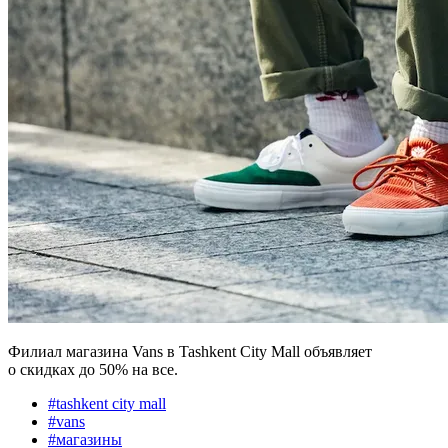
Филиал магазина Vans в Tashkent City Mall объявляет
о скидках до 50% на все.
#
tashkent city mall
#
vans
#
магазины