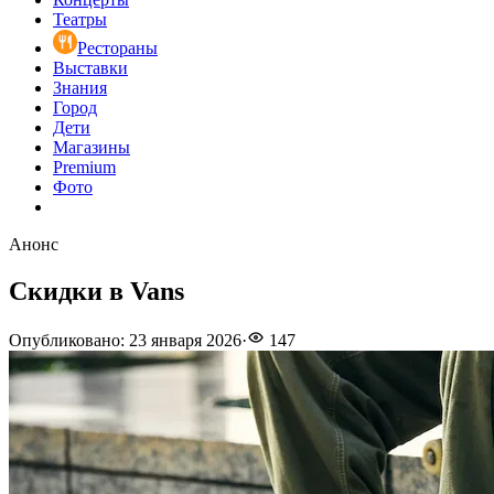
Театры
Рестораны
Выставки
Знания
Город
Дети
Магазины
Premium
Фото
Анонс
Скидки в Vans
Опубликовано
:
23 января 2026
·
147