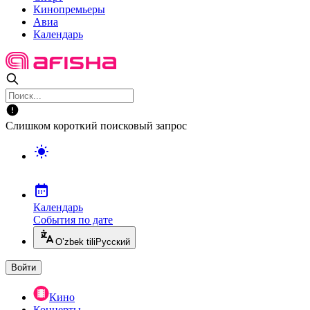
Кинопремьеры
Авиа
Календарь
Слишком короткий поисковый запрос
Календарь
События по дате
O’zbek tili
Русский
Войти
Кино
Концерты