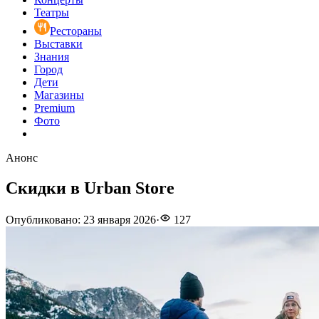
Театры
Рестораны
Выставки
Знания
Город
Дети
Магазины
Premium
Фото
Анонс
Скидки в Urban Store
Опубликовано
:
23 января 2026
·
127