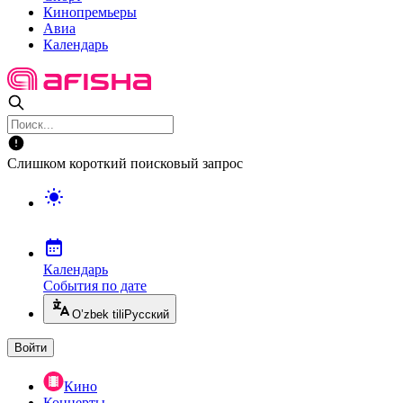
Кинопремьеры
Авиа
Календарь
Слишком короткий поисковый запрос
Календарь
События по дате
O’zbek tili
Русский
Войти
Кино
Концерты