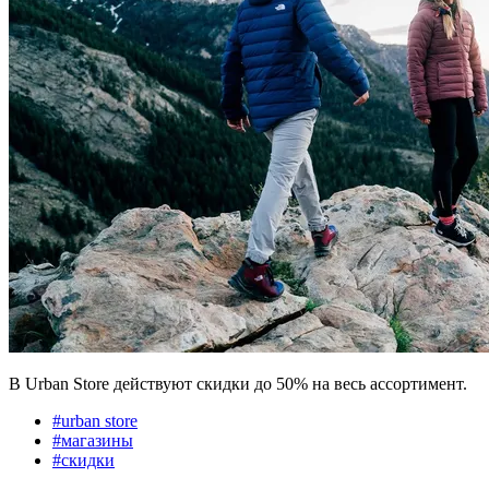
В Urban Store действуют скидки до 50% на весь ассортимент.
#
urban store
#
магазины
#
скидки