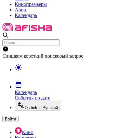
Кинопремьеры
Авиа
Календарь
Слишком короткий поисковый запрос
Календарь
События по дате
O’zbek tili
Русский
Войти
Кино
Концерты