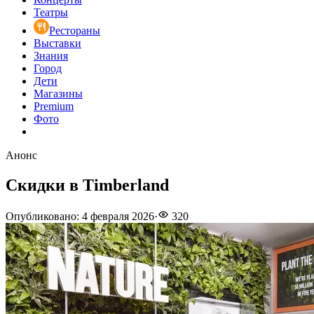
Театры
Рестораны
Выставки
Знания
Город
Дети
Магазины
Premium
Фото
Анонс
Скидки в Timberland
Опубликовано
:
4 февраля 2026
·
320