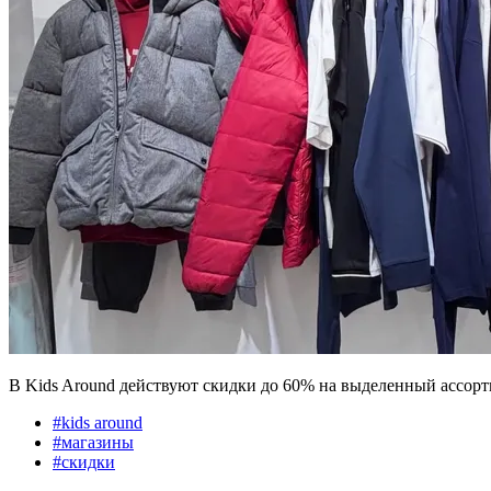
В Kids Around действуют скидки до 60% на выделенный ассорт
#
kids around
#
магазины
#
скидки