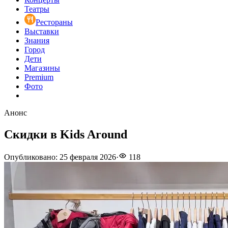
Театры
Рестораны
Выставки
Знания
Город
Дети
Магазины
Premium
Фото
Анонс
Скидки в Kids Around
Опубликовано
:
25 февраля 2026
·
118