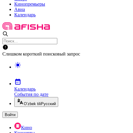
Кинопремьеры
Авиа
Календарь
Слишком короткий поисковый запрос
Календарь
События по дате
O’zbek tili
Русский
Войти
Кино
Концерты