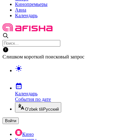
Кинопремьеры
Авиа
Календарь
Слишком короткий поисковый запрос
Календарь
События по дате
O’zbek tili
Русский
Войти
Кино
Концерты