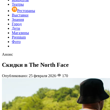
Театры
Рестораны
Выставки
Знания
Город
Дети
Магазины
Premium
Фото
Анонс
Скидки в The North Face
Опубликовано
:
25 февраля 2026
·
170