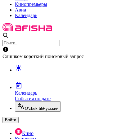
Кинопремьеры
Авиа
Календарь
Слишком короткий поисковый запрос
Календарь
События по дате
O’zbek tili
Русский
Войти
Кино
Концерты