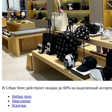
В Urban Store действуют скидки до 60% на выделенный ассорт
#
urban store
#
магазины
#
скидки