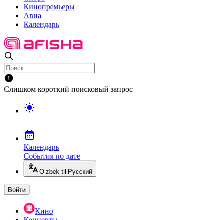
Кинопремьеры
Авиа
Календарь
Слишком короткий поисковый запрос
Календарь
События по дате
O’zbek tili
Русский
Войти
Кино
Концерты