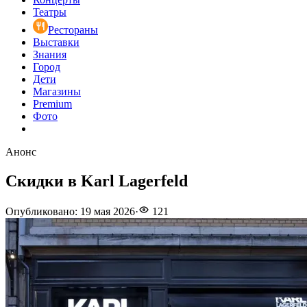
Театры
Рестораны
Выставки
Знания
Город
Дети
Магазины
Premium
Фото
Анонс
Скидки в Karl Lagerfeld
Опубликовано
:
19 мая 2026
·
121