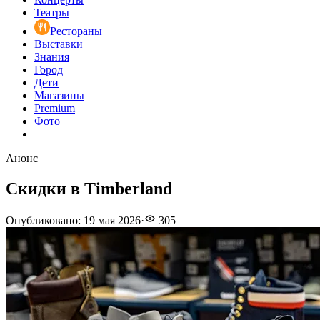
Театры
Рестораны
Выставки
Знания
Город
Дети
Магазины
Premium
Фото
Анонс
Скидки в Timberland
Опубликовано
:
19 мая 2026
·
305