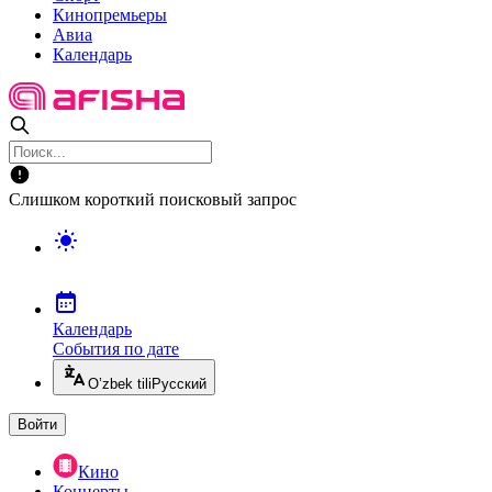
Кинопремьеры
Авиа
Календарь
Слишком короткий поисковый запрос
Календарь
События по дате
O’zbek tili
Русский
Войти
Кино
Концерты