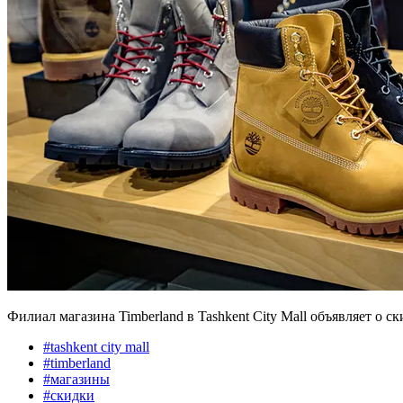
Филиал магазина Timberland в Tashkent City Mall объявляет о ск
#
tashkent city mall
#
timberland
#
магазины
#
скидки