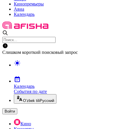
Кинопремьеры
Авиа
Календарь
Слишком короткий поисковый запрос
Календарь
События по дате
O’zbek tili
Русский
Войти
Кино
Концерты