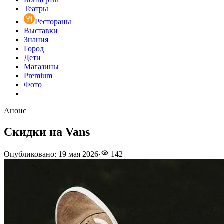
Театры
Рестораны
Выставки
Знания
Город
Дети
Магазины
Premium
Фото
Анонс
Скидки на Vans
Опубликовано
:
19 мая 2026
·
142