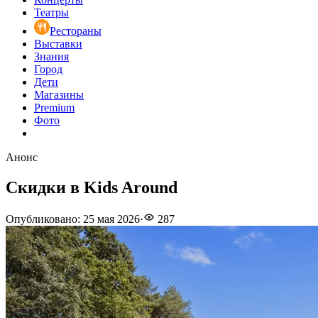
Театры
Рестораны
Выставки
Знания
Город
Дети
Магазины
Premium
Фото
Анонс
Скидки в Kids Around
Опубликовано
:
25 мая 2026
·
287