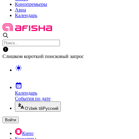
Кинопремьеры
Авиа
Календарь
Слишком короткий поисковый запрос
Календарь
События по дате
O’zbek tili
Русский
Войти
Кино
Концерты