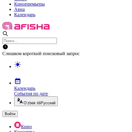
Кинопремьеры
Авиа
Календарь
Слишком короткий поисковый запрос
Календарь
События по дате
O’zbek tili
Русский
Войти
Кино
Концерты