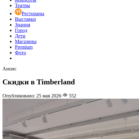
Театры
Рестораны
Выставки
Знания
Город
Дети
Магазины
Premium
Фото
Анонс
Скидки в Timberland
Опубликовано
:
25 мая 2026
·
552