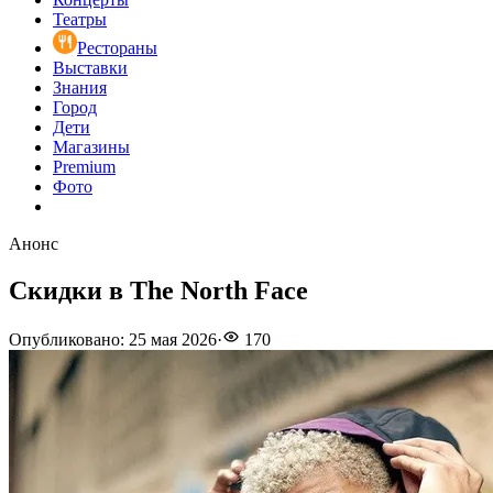
Театры
Рестораны
Выставки
Знания
Город
Дети
Магазины
Premium
Фото
Анонс
Скидки в The North Face
Опубликовано
:
25 мая 2026
·
170