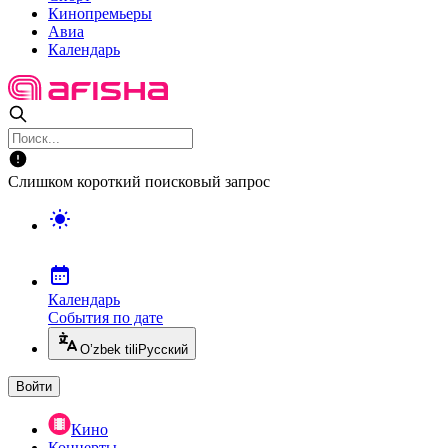
Кинопремьеры
Авиа
Календарь
Слишком короткий поисковый запрос
Календарь
События по дате
O’zbek tili
Русский
Войти
Кино
Концерты