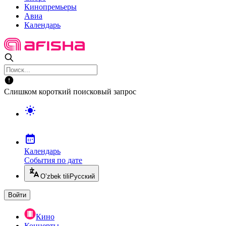
Кинопремьеры
Авиа
Календарь
Слишком короткий поисковый запрос
Календарь
События по дате
O’zbek tili
Русский
Войти
Кино
Концерты