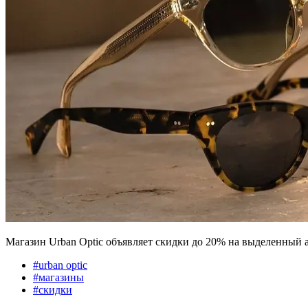
Магазин Urban Optic объявляет скидки до 20% на выделенный а
#
urban optic
#
магазины
#
скидки