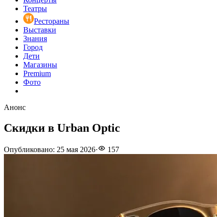
Театры
Рестораны
Выставки
Знания
Город
Дети
Магазины
Premium
Фото
Анонс
Скидки в Urban Optic
Опубликовано
:
25 мая 2026
·
157