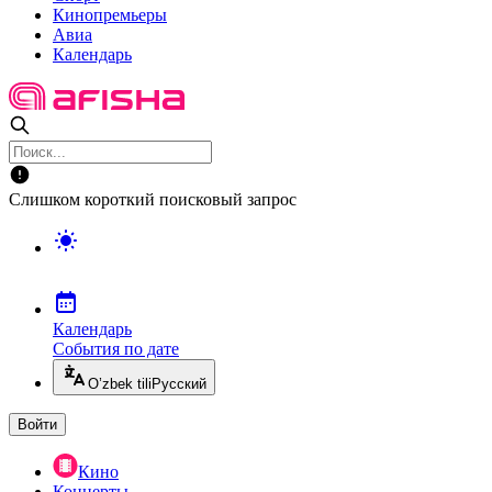
Кинопремьеры
Авиа
Календарь
Слишком короткий поисковый запрос
Календарь
События по дате
O’zbek tili
Русский
Войти
Кино
Концерты