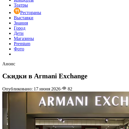
Театры
Рестораны
Выставки
Знания
Город
Дети
Магазины
Premium
Фото
Анонс
Скидки в Armani Exchange
Опубликовано
:
17 июня 2026
·
82