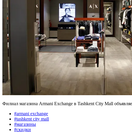
Филиал магазина Armani Exchange в Tashkent City Mall объявля
#
armani exchange
#
tashkent city mall
#
магазины
#
скидки