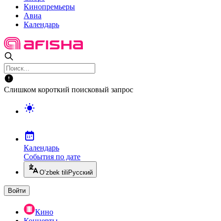
Кинопремьеры
Авиа
Календарь
Слишком короткий поисковый запрос
Календарь
События по дате
O’zbek tili
Русский
Войти
Кино
Концерты