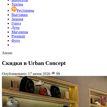
Театры
Рестораны
Выставки
Знания
Город
Дети
Магазины
Premium
Фото
Анонс
Cкидки в Urban Concept
Опубликовано
:
17 июня 2026
·
99