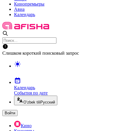
Кинопремьеры
Авиа
Календарь
Слишком короткий поисковый запрос
Календарь
События по дате
O’zbek tili
Русский
Войти
Кино
Концерты