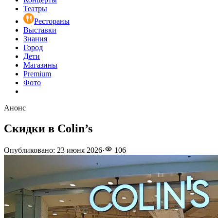
Театры
Рестораны
Выставки
Знания
Город
Дети
Магазины
Premium
Фото
Анонс
Скидки в Colin’s
Опубликовано
:
23 июня 2026
·
106