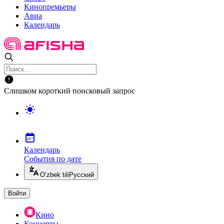
Кинопремьеры
Авиа
Календарь
Слишком короткий поисковый запрос
Календарь
События по дате
O’zbek tili
Русский
Войти
Кино
Концерты