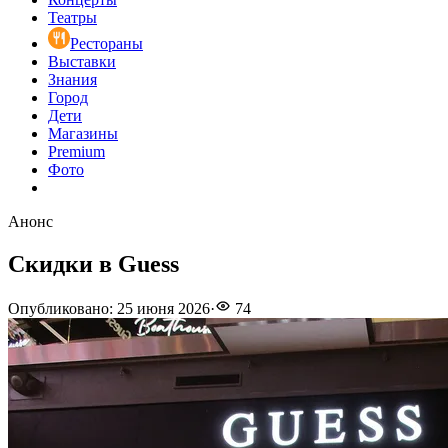
Театры
Рестораны
Выставки
Знания
Город
Дети
Магазины
Premium
Фото
Анонс
Скидки в Guess
Опубликовано
:
25 июня 2026
·
74