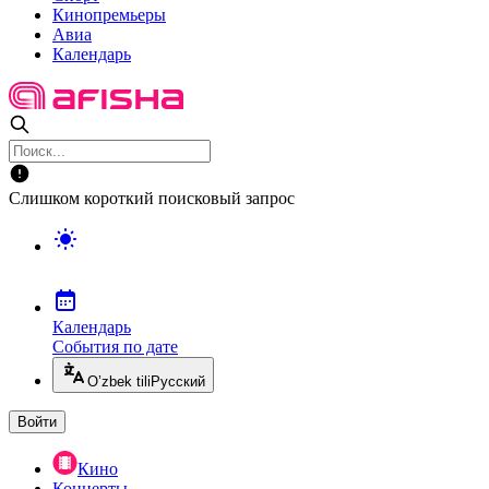
Кинопремьеры
Авиа
Календарь
Слишком короткий поисковый запрос
Календарь
События по дате
O’zbek tili
Русский
Войти
Кино
Концерты